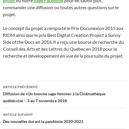
projet
ou notre
page Facebook
pour en savoir plus,
commander une diffusion ou toutes autres questions sur le
projet.
Le concept du projet a remporté le Prix Docunexion 2015 aux
RIDM ainsi que le prix Best Digital Creation Project à Sunny
Side of the Docs en 2016. Il a reçu une bourse de recherche du
Conseil des Arts et des Lettres du Québec en 2018 pour la
recherche et développement en vue de la poursuite du projet.
Navigation
ARTICLE PRÉCÉDENT
des
Diffusion de «Un homme sage-femme» à la Cinémathèque
québécoise – 3 au 7 novembre 2018
articles
ARTICLE SUIVANT
Des nouvelles durant la pandémie 2020-2021