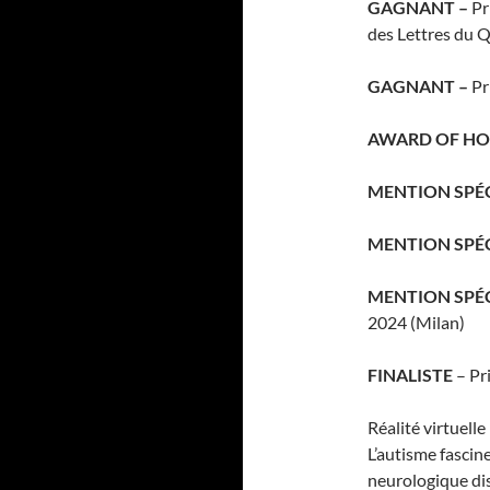
GAGNANT –
Pr
des Lettres du Q
GAGNANT –
Pr
AWARD OF HON
MENTION SPÉC
MENTION SPÉC
MENTION SPÉ
2024 (Milan)
FINALISTE
– Pr
Réalité virtuelle
L’autisme fascine
neurologique dis