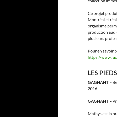
collection immer
Ce projet produi
Montréal et réal
organisme permet
production audio
plusieurs profes
Pour en savoir pl
https://www.fa
LES PIED
GAGNANT –
Be
2016
GAGNANT –
Pr
Mathys est la pr