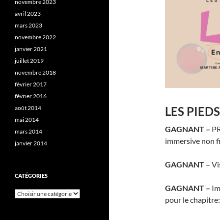
novembre 2023
avril 2023
mars 2023
novembre 2022
janvier 2021
juillet 2019
novembre 2018
février 2017
février 2016
août 2014
LES PIEDS
mai 2014
GAGNANT –
PR
mars 2014
immersive non fi
janvier 2014
GAGNANT
– Vi
CATÉGORIES
GAGNANT –
Im
Catégories
pour le chapitre