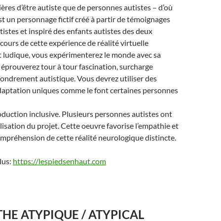
ères d’être autiste que de personnes autistes – d’où
est un personnage fictif créé à partir de témoignages
istes et inspiré des enfants autistes des deux
 cours de cette expérience de réalité virtuelle
 ludique,
vous expérimenterez le monde avec sa
s éprouverez tour à tour
fascination, surcharge
ffondrement autistique. Vous devrez
utiliser des
aptation uniques comme le font certaines
personnes
roduction inclusive. Plusieurs
personnes autistes ont
alisation du projet. Cette oeuvre
f
avorise l’empathie et
ompréhension de cette réalité neurologique
distincte.
lus:
https://lespiedsenhaut.com
HE ATYPIQUE / ATYPICAL