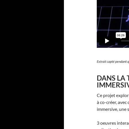
Extrait capté pendant 
DANS LA 
IMMERSI
Ce projet explor
à co-créer, avec 
immersive, une sé
3 oeuvres interac