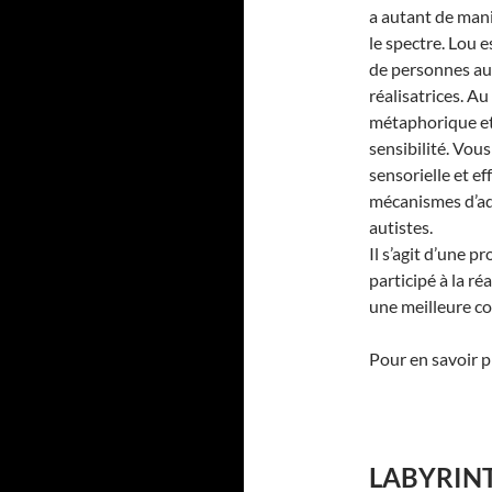
a autant de mani
le spectre. Lou 
de personnes aut
réalisatrices. Au
métaphorique et
sensibilité. Vou
sensorielle et e
mécanismes d’ad
autistes.
Il s’agit d’une p
participé à la ré
une meilleure c
Pour en savoir p
LABYRINT