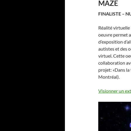
MAZE
FINALISTE – N
Réalité virtuell
oeuvre permet a
d’exposition d’a
autistes et des 
virtuel. Cette oe
collaboration ave
projet: «Dans la
Montréal).
Visionner un ext