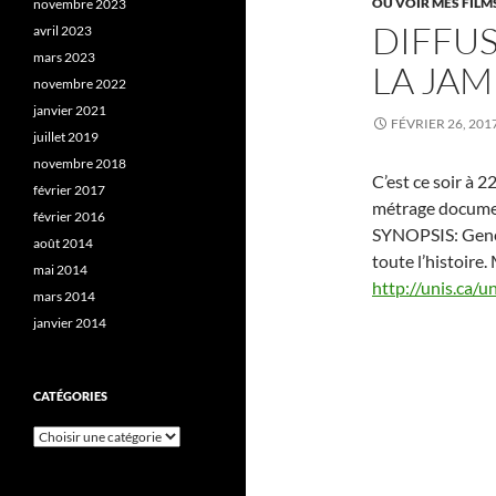
OÙ VOIR MES FILM
novembre 2023
DIFFU
avril 2023
mars 2023
LA JAM
novembre 2022
janvier 2021
FÉVRIER 26, 201
juillet 2019
novembre 2018
C’est ce soir à 
février 2017
métrage documen
février 2016
SYNOPSIS: Genev
août 2014
toute l’histoire
mai 2014
http://unis.ca/
mars 2014
janvier 2014
CATÉGORIES
Catégories